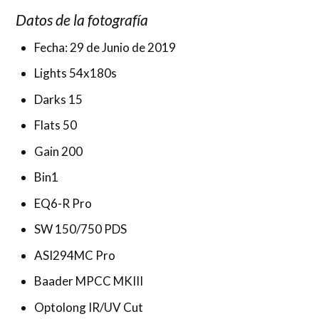
Datos de la fotografía
Fecha: 29 de Junio de 2019
Lights 54x180s
Darks 15
Flats 50
Gain 200
Bin1
EQ6-R Pro
SW 150/750 PDS
ASI294MC Pro
Baader MPCC MKIII
Optolong IR/UV Cut