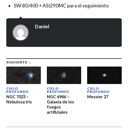
SW 80/400 + ASI290MC para el seguimiento
Daniel
SIGUIENTE →
CIELO
CIELO
CIELO
PROFUNDO
PROFUNDO
PROFUNDO
NGC 7023 –
NGC 6946 –
Messier 27
Nebulosa Iris
Galaxia de los
fuegos
artificiales